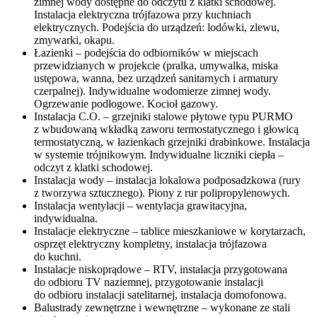
zimnej wody dostępne do odczytu z klatki schodowej.
Instalacja elektryczna trójfazowa przy kuchniach
elektrycznych. Podejścia do urządzeń: lodówki, zlewu,
zmywarki, okapu.
Łazienki – podejścia do odbiorników w miejscach
przewidzianych w projekcie (pralka, umywalka, miska
ustępowa, wanna, bez urządzeń sanitarnych i armatury
czerpalnej). Indywidualne wodomierze zimnej wody.
Ogrzewanie podłogowe. Kocioł gazowy.
Instalacja C.O. – grzejniki stalowe płytowe typu PURMO
z wbudowaną wkładką zaworu termostatycznego i głowicą
termostatyczną, w łazienkach grzejniki drabinkowe. Instalacja
w systemie trójnikowym. Indywidualne liczniki ciepła –
odczyt z klatki schodowej.
Instalacja wody – instalacja lokalowa podposadzkowa (rury
z tworzywa sztucznego). Piony z rur polipropylenowych.
Instalacja wentylacji – wentylacja grawitacyjna,
indywidualna.
Instalacje elektryczne – tablice mieszkaniowe w korytarzach,
osprzęt elektryczny kompletny, instalacja trójfazowa
do kuchni.
Instalacje niskoprądowe – RTV, instalacja przygotowana
do odbioru TV naziemnej, przygotowanie instalacji
do odbioru instalacji satelitarnej, instalacja domofonowa.
Balustrady zewnętrzne i wewnętrzne – wykonane ze stali