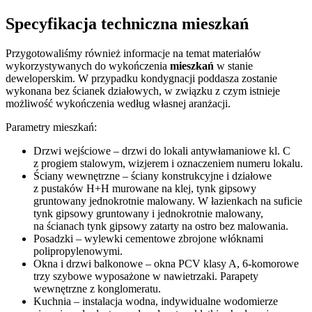
Specyfikacja techniczna mieszkań
Przygotowaliśmy również informacje na temat materiałów
wykorzystywanych do wykończenia
mieszkań
w stanie
deweloperskim. W przypadku kondygnacji poddasza zostanie
wykonana bez ścianek działowych, w związku z czym istnieje
możliwość wykończenia według własnej aranżacji.
Parametry mieszkań:
Drzwi wejściowe – drzwi do lokali antywłamaniowe kl. C
z progiem stalowym, wizjerem i oznaczeniem numeru lokalu.
Ściany wewnętrzne – ściany konstrukcyjne i działowe
z pustaków H+H murowane na klej, tynk gipsowy
gruntowany jednokrotnie malowany. W łazienkach na suficie
tynk gipsowy gruntowany i jednokrotnie malowany,
na ścianach tynk gipsowy zatarty na ostro bez malowania.
Posadzki – wylewki cementowe zbrojone włóknami
polipropylenowymi.
Okna i drzwi balkonowe – okna PCV klasy A, 6-komorowe
trzy szybowe wyposażone w nawietrzaki. Parapety
wewnętrzne z konglomeratu.
Kuchnia – instalacja wodna, indywidualne wodomierze