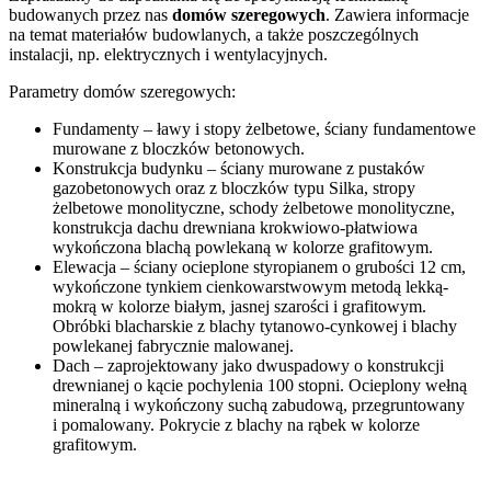
budowanych przez nas
domów szeregowych
. Zawiera informacje
na temat materiałów budowlanych, a także poszczególnych
instalacji, np. elektrycznych i wentylacyjnych.
Parametry domów szeregowych:
Fundamenty – ławy i stopy żelbetowe, ściany fundamentowe
murowane z bloczków betonowych.
Konstrukcja budynku – ściany murowane z pustaków
gazobetonowych oraz z bloczków typu Silka, stropy
żelbetowe monolityczne, schody żelbetowe monolityczne,
konstrukcja dachu drewniana krokwiowo-płatwiowa
wykończona blachą powlekaną w kolorze grafitowym.
Elewacja – ściany ocieplone styropianem o grubości 12 cm,
wykończone tynkiem cienkowarstwowym metodą lekką-
mokrą w kolorze białym, jasnej szarości i grafitowym.
Obróbki blacharskie z blachy tytanowo-cynkowej i blachy
powlekanej fabrycznie malowanej.
Dach – zaprojektowany jako dwuspadowy o konstrukcji
drewnianej o kącie pochylenia 100 stopni. Ocieplony wełną
mineralną i wykończony suchą zabudową, przegruntowany
i pomalowany. Pokrycie z blachy na rąbek w kolorze
grafitowym.