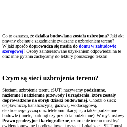
Co to oznacza, że
działka budowlana została uzbrojona
? Jaki akt
prawny obejmuje zagadnienie związane z uzbrojeniem terenu?
W jaki sposób
doprowadza się media do
domu w zabudowie
szeregowej
? Osoby zainteresowane uzyskaniem odpowiedzi na te
oraz inne pytania zachęcamy do lektury poniższego tekstu!
Czym są sieci uzbrojenia terenu?
Sieciami uzbrojenia terenu (SUT) nazywamy
podziemne,
naziemne i nadziemne przewody i urządzenia, które zostały
doprowadzone na obręb działki budowlanej
. Chodzi o sieci:
ciepłowniczą, kanalizacyjną, gazową, wodociągową,
elektroenergetyczną oraz telekomunikacyjną, a także podziemne
budowle (tunele, parkingi czy przejścia podziemne). W myśl ustawy
Prawo geodezyjne i kartograficzne
, uzbrojenie terenu musi być
ewidencjonowane i podlega inwentaryzacji. Lokalizacja SUT musi