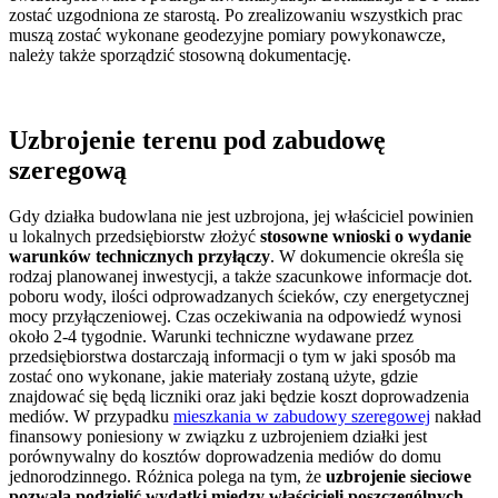
zostać uzgodniona ze starostą. Po zrealizowaniu wszystkich prac
muszą zostać wykonane geodezyjne pomiary powykonawcze,
należy także sporządzić stosowną dokumentację.
Uzbrojenie terenu pod zabudowę
szeregową
Gdy działka budowlana nie jest uzbrojona, jej właściciel powinien
u lokalnych przedsiębiorstw złożyć
stosowne wnioski o wydanie
warunków technicznych przyłączy
. W dokumencie określa się
rodzaj planowanej inwestycji, a także szacunkowe informacje dot.
poboru wody, ilości odprowadzanych ścieków, czy energetycznej
mocy przyłączeniowej. Czas oczekiwania na odpowiedź wynosi
około 2-4 tygodnie. Warunki techniczne wydawane przez
przedsiębiorstwa dostarczają informacji o tym w jaki sposób ma
zostać ono wykonane, jakie materiały zostaną użyte, gdzie
znajdować się będą liczniki oraz jaki będzie koszt doprowadzenia
mediów. W przypadku
mieszkania w zabudowy szeregowej
nakład
finansowy poniesiony w związku z uzbrojeniem działki jest
porównywalny do kosztów doprowadzenia mediów do domu
jednorodzinnego. Różnica polega na tym, że
uzbrojenie sieciowe
pozwala podzielić wydatki między właścicieli poszczególnych