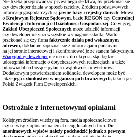
Nie trzeba przeprowadzać prywatnego śledztwa, by przekonać się
czy deweloper działa w sposób rzetelny. Źródłem podstawowych
informacji gospodarczych są
jawne bazy i rejestry danych
. Mowa
o
Krajowym Rejestrze Sądowym
, bazie
REGON
czy
Centralnej
Ewidencji i Informacji o Działalności Gospodarczej
. Co więcej,
Zakład Ubezpieczeń Społecznych
może udzielić informacji
czy deweloper uiszcza wszystkie wymagane składki. Warto
przekonać się czy firma
faktycznie działa pod wskazanym
adresem
, dokładnie zapoznać się z informacjami podanymi
na jej stronie internetowej i skonfrontować je ze stanem faktycznym.
Wiarygodny deweloper
nie ma nic do ukrycia, stąd będzie
udostępniał informacje o dotychczasowych realizacjach, a także
odpowiadał na bieżące pytania i wątpliwości inwestorów.
Dodatkowym potwierdzeniem solidności dewelopera może być
także jego
członkostwo w organizacjach branżowych
, takich jak
Polski Związek Firm Deweloperskich.
Ostrożnie z internetowymi opiniami
Kolejnym źródłem wiedzy są fora, media społecznościowe
czy serwisy z opiniami na temat usług lokalnych firm.
Do
anonimowych wpisów należy podchodzić jednak z pewnym
dystansem
, gdyż w dobie silnej konkurencji nie brakuje